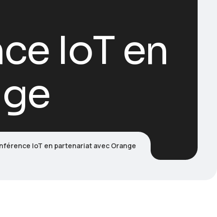
ce IoT en
nge
férence IoT en partenariat avec Orange