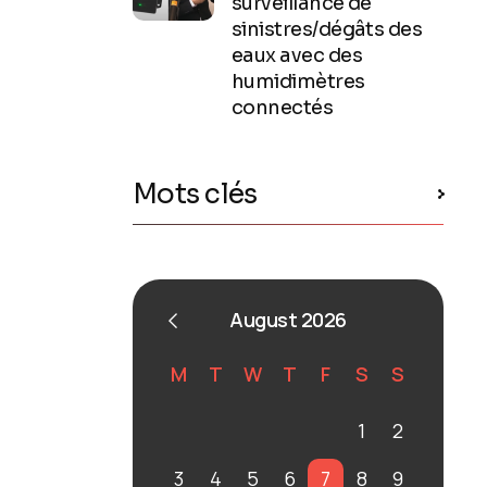
surveillance de
sinistres/dégâts des
eaux avec des
humidimètres
connectés
Mots clés
August 2026
M
T
W
T
F
S
S
1
2
3
4
5
6
7
8
9