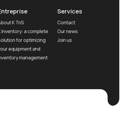
Entreprise
Services
About K TnS
Contact
K inventory: a complete
Our news
solution for optimizing
Join us
your equipment and
inventory management