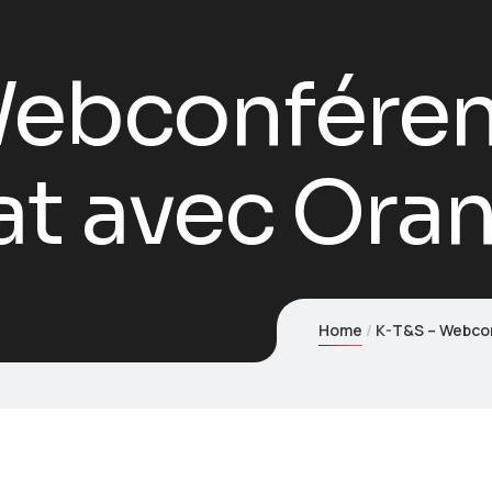
Webconféren
at avec Ora
Home
K-T&S – Webcon