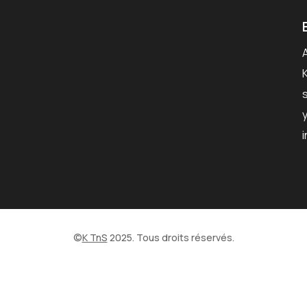
©
K TnS
2025. Tous droits réservés.