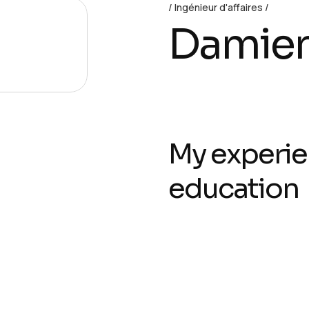
Ingénieur d'affaires
Damien
My experie
education