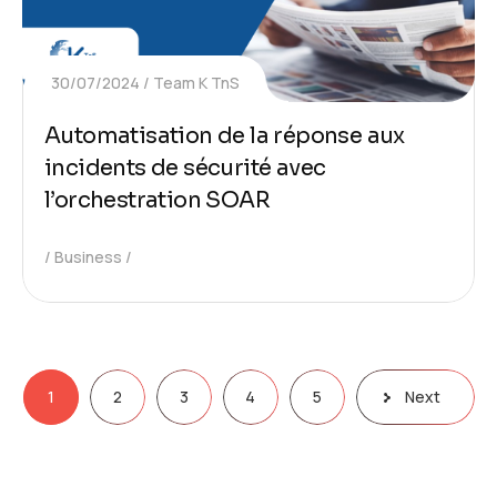
30/07/2024
Team K TnS
Automatisation de la réponse aux
incidents de sécurité avec
l’orchestration SOAR
Business
1
2
3
4
5
Next