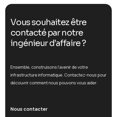
V
o
u
s
s
o
u
h
a
i
t
e
z
ê
t
r
e
c
o
n
t
a
c
t
é
p
a
r
n
o
t
r
e
i
n
g
é
n
i
e
u
r
d
’
a
f
f
a
i
r
e
?
Ensemble, construisons l’avenir de votre
infrastructure informatique. Contactez-nous pour
découvrir comment nous pouvons vous aider.
Nous contacter