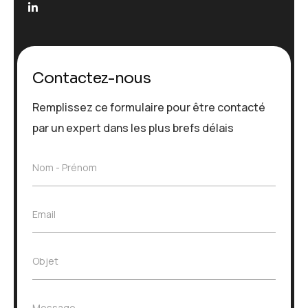
Contactez-nous
Remplissez ce formulaire pour être contacté
par un expert dans les plus brefs délais
N
Nom - Prénom
o
m
-
E
Email
P
m
r
a
é
i
n
O
Objet
l
o
b
*
m
j
*
e
M